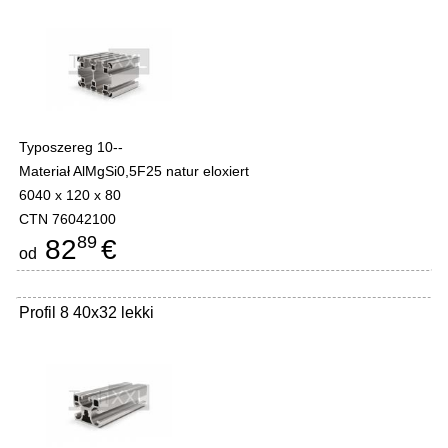
Typoszereg 10--
Materiał AlMgSi0,5F25 natur eloxiert
6040 x 120 x 80
CTN 76042100
89
82
€
od
Profil 8 40x32 lekki