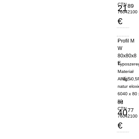
CTN
89
21
76042100
€
Profil M
-
W
80x80x8
E
Typoszere
Materiał
AlMgSi0,5
natur eloxi
6040 x 80 
80
od
CTN
77
40
76042100
€