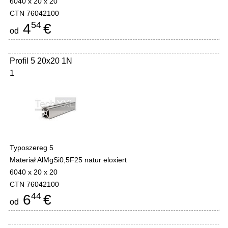
6040 x 20 x 20
CTN 76042100
54
4
€
od
Profil 5 20x20 1N
1
Typoszereg 5
Materiał AlMgSi0,5F25 natur eloxiert
6040 x 20 x 20
CTN 76042100
44
6
€
od