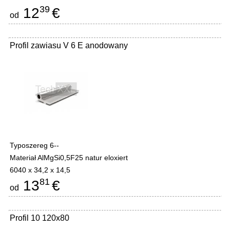
39
12
€
od
Profil zawiasu V 6 E anodowany
Typoszereg 6--
Materiał AlMgSi0,5F25 natur eloxiert
6040 x 34,2 x 14,5
81
13
€
od
Profil 10 120x80