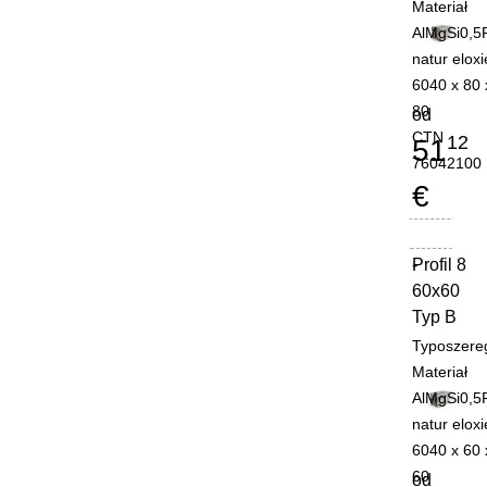
Materiał
AlMgSi0,5
natur eloxi
6040 x 80 
80
od
CTN
12
51
76042100
€
Profil 8
-
60x60
Typ B
Typoszere
Materiał
AlMgSi0,5
natur eloxi
6040 x 60 
60
od