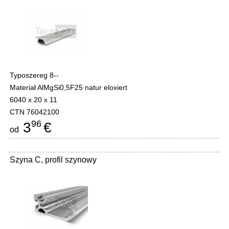
Typoszereg 8--
Materiał AlMgSi0,5F25 natur eloxiert
6040 x 20 x 11
CTN 76042100
96
3
€
od
Szyna C, profil szynowy