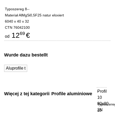
Typoszereg 8--
Materiał AlMgSi0,5F25 natur eloxiert
6040 x 40 x 32
CTN 76042100
69
12
€
od
Wurde dazu bestellt
Aluprofile t
Profil
-
Więcej z tej kategorii
Profile aluminiowe
10
80x80
Typoszere
2N
10