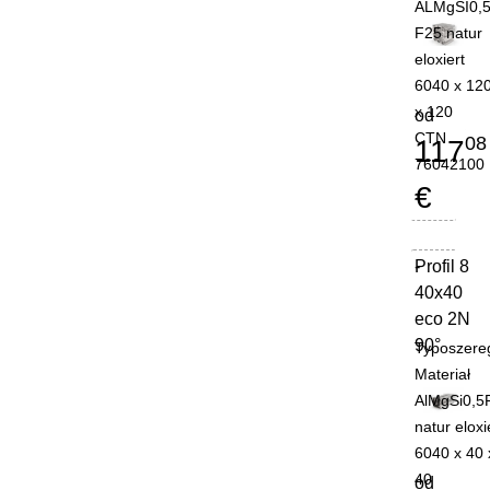
ALMgSI0,
F25 natur
eloxiert
6040 x 12
x 120
od
CTN
08
117
76042100
€
Profil 8
-
40x40
eco 2N
90°
Typoszere
Materiał
AlMgSi0,5
natur eloxi
6040 x 40 
40
od