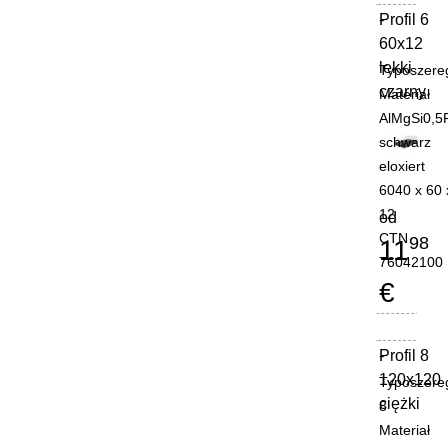
Profil 6
-
60x12
lekki
Typoszere
czarny
Materiał
AlMgSi0,5
schwarz
eloxiert
6040 x 60 
12
od
CTN
98
11
76042100
€
Profil 8
-
120x120
Typoszere
ciężki
8
Materiał