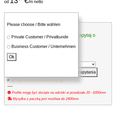
13
€
od
/m netto
Sztangi
Ciąć
Please choose / Bitte wählen
zapytaj o
dla profili ciętych (włączne z cięciem)
Private Customer / Privatkunde
dogodną cenę za sztukę
Business Customer / Unternehmen
⮮
Ok
sztuk x
mm (milimetr)
dodaj do zapytania
opcjonalnie dodaj edycję
----
Profile mogę być docięte na odcinki w przedziale 20 - 6000mm
Wysyłka z paczką jest możliwa do 2400mm