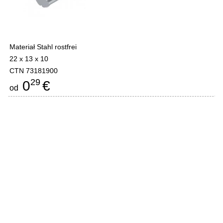
Materiał Stahl rostfrei
22 x 13 x 10
CTN 73181900
29
0
€
od