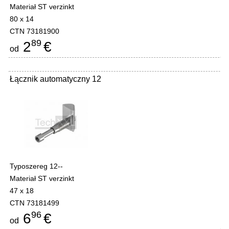
Materiał ST verzinkt
80 x 14
CTN 73181900
89
2
€
od
Łącznik automatyczny 12
Typoszereg 12--
Materiał ST verzinkt
47 x 18
CTN 73181499
96
6
€
od