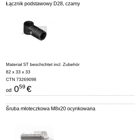
Łącznik podstawowy D28, czarny
-
Materiał ST beschichtet incl. Zubehör
82 x 33 x 33
CTN 73269098
59
0
€
od
Śruba młoteczkowa M8x20 ocynkowana
-