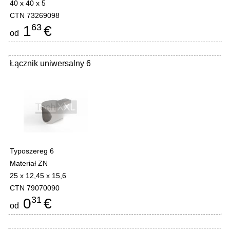
40 x 40 x 5
CTN 73269098
63
1
€
od
Łącznik uniwersalny 6
-
Typoszereg 6
Materiał ZN
25 x 12,45 x 15,6
CTN 79070090
31
0
€
od