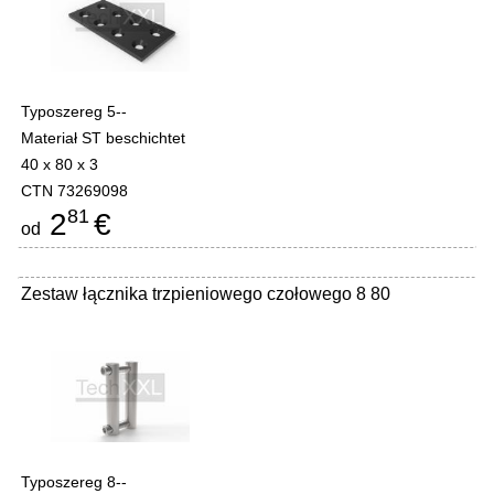
Typoszereg 5--
Materiał ST beschichtet
40 x 80 x 3
CTN 73269098
81
2
€
od
Zestaw łącznika trzpieniowego czołowego 8 80
Typoszereg 8--