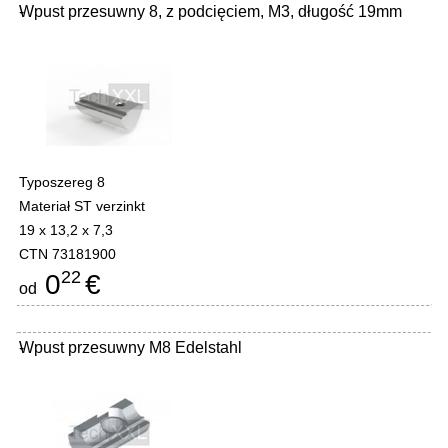
Wpust przesuwny 8, z podcięciem, M3, długość 19mm
-
Typoszereg 8
Materiał ST verzinkt
19 x 13,2 x 7,3
CTN 73181900
22
0
€
od
Wpust przesuwny M8 Edelstahl
-