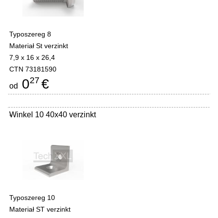
Typoszereg 8
Materiał St verzinkt
7,9 x 16 x 26,4
CTN 73181590
27
0
€
od
Winkel 10 40x40 verzinkt
-
Typoszereg 10
Materiał ST verzinkt