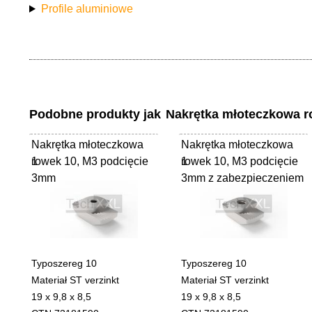
Profile aluminiowe
Podobne produkty jak
Nakrętka młoteczkowa r
Nakrętka młoteczkowa
Nakrętka młoteczkowa
rowek 10, M3 podcięcie
1
rowek 10, M3 podcięcie
1
3mm
3mm z zabezpieczeniem
Typoszereg 10
Typoszereg 10
Materiał ST verzinkt
Materiał ST verzinkt
19 x 9,8 x 8,5
19 x 9,8 x 8,5