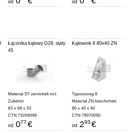
0
€
0
€
od
od
0
Łącznika kątowy D28, stały
-
Kątownik 8 80x40 ZN
-
45
Materiał ST vernickelt incl.
Typoszereg 8
Zubehör
Materiał ZN beschichtet
83 x 58 x 33
80 x 40 x 40
CTN 73269098
CTN 79070090
77
93
0
€
2
€
od
od