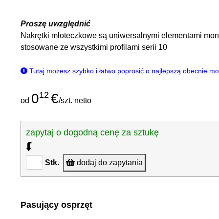
Proszę uwzględnić
Nakrętki młoteczkowe są uniwersalnymi elementami mon
stosowane ze wszystkimi profilami serii 10
Tutaj możesz szybko i łatwo poprosić o najlepszą obecnie m
12
0
€
od
/szt. netto
zapytaj o dogodną cenę za sztukę
⮮
Stk.
dodaj do zapytania
Pasujący osprzęt