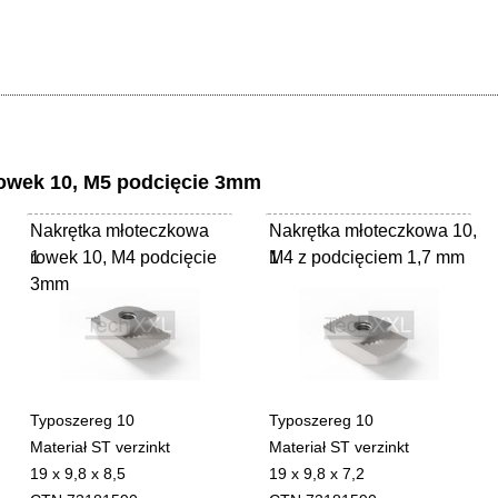
owek 10, M5 podcięcie 3mm
Nakrętka młoteczkowa
Nakrętka młoteczkowa 10,
rowek 10, M4 podcięcie
1
M4 z podcięciem 1,7 mm
1
3mm
Typoszereg 10
Typoszereg 10
Materiał ST verzinkt
Materiał ST verzinkt
19 x 9,8 x 8,5
19 x 9,8 x 7,2