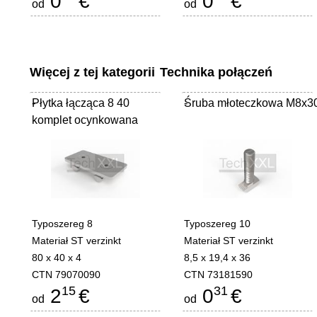
0
€
0
€
od
od
Więcej z tej kategorii
Technika połączeń
Płytka łącząca 8 40
-
Śruba młoteczkowa M8x3
-
komplet ocynkowana
Typoszereg 8
Typoszereg 10
Materiał ST verzinkt
Materiał ST verzinkt
80 x 40 x 4
8,5 x 19,4 x 36
CTN 79070090
CTN 73181590
15
31
2
€
0
€
od
od