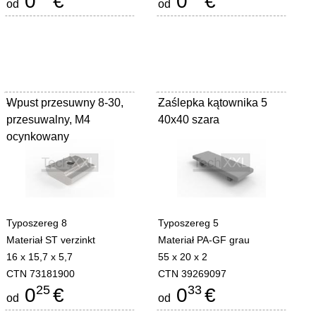
0
€
0
€
od
od
Wpust przesuwny 8-30,
-
Zaślepka kątownika 5
-
przesuwalny, M4
40x40 szara
ocynkowany
Typoszereg 8
Typoszereg 5
Materiał ST verzinkt
Materiał PA-GF grau
16 x 15,7 x 5,7
55 x 20 x 2
CTN 73181900
CTN 39269097
25
33
0
€
0
€
od
od