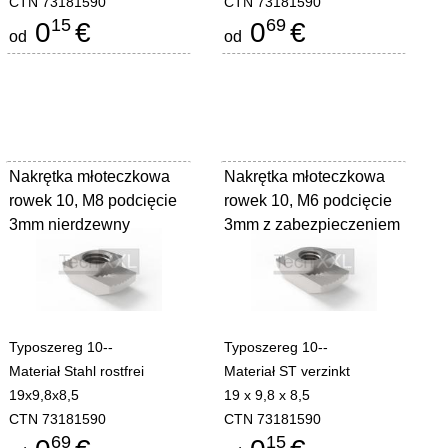
CTN 73181590
CTN 73181590
15
69
0
€
0
€
od
od
Nakrętka młoteczkowa
Nakrętka młoteczkowa
rowek 10, M8 podcięcie
rowek 10, M6 podcięcie
3mm nierdzewny
3mm z zabezpieczeniem
Typoszereg 10--
Typoszereg 10--
Materiał Stahl rostfrei
Materiał ST verzinkt
19x9,8x8,5
19 x 9,8 x 8,5
CTN 73181590
CTN 73181590
69
15