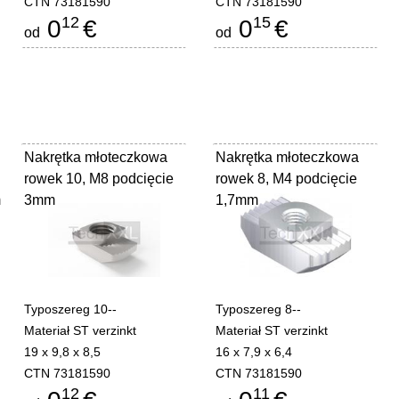
CTN 73181590
CTN 73181590
12
15
0
€
0
€
od
od
Nakrętka młoteczkowa
Nakrętka młoteczkowa
rowek 10, M8 podcięcie
rowek 8, M4 podcięcie
m
3mm
1,7mm
Typoszereg 10--
Typoszereg 8--
Materiał ST verzinkt
Materiał ST verzinkt
19 x 9,8 x 8,5
16 x 7,9 x 6,4
CTN 73181590
CTN 73181590
12
11