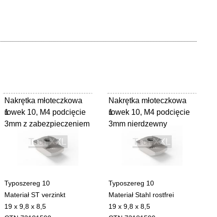
Nakrętka młoteczkowa
Nakrętka młoteczkowa
rowek 10, M4 podcięcie
1
rowek 10, M4 podcięcie
1
3mm z zabezpieczeniem
3mm nierdzewny
Typoszereg 10
Typoszereg 10
Materiał ST verzinkt
Materiał Stahl rostfrei
19 x 9,8 x 8,5
19 x 9,8 x 8,5