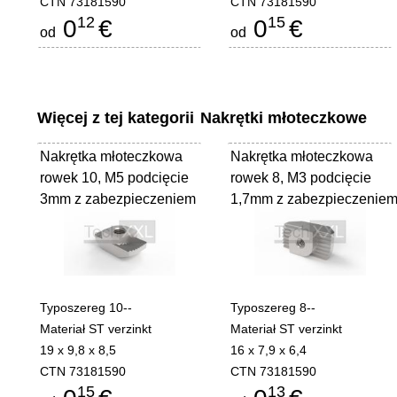
CTN 73181590
CTN 73181590
12
15
0
€
0
€
od
od
Więcej z tej kategorii
Nakrętki młoteczkowe
Nakrętka młoteczkowa
Nakrętka młoteczkowa
rowek 10, M5 podcięcie
rowek 8, M3 podcięcie
3mm z zabezpieczeniem
1,7mm z zabezpieczenie
Typoszereg 10--
Typoszereg 8--
Materiał ST verzinkt
Materiał ST verzinkt
19 x 9,8 x 8,5
16 x 7,9 x 6,4
CTN 73181590
CTN 73181590
15
13