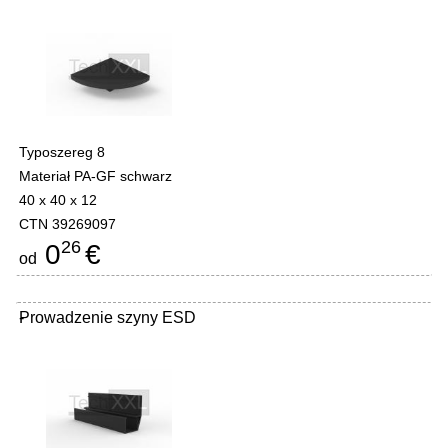
Typoszereg 8
Materiał PA-GF schwarz
40 x 40 x 12
CTN 39269097
26
0
€
od
Prowadzenie szyny ESD
-