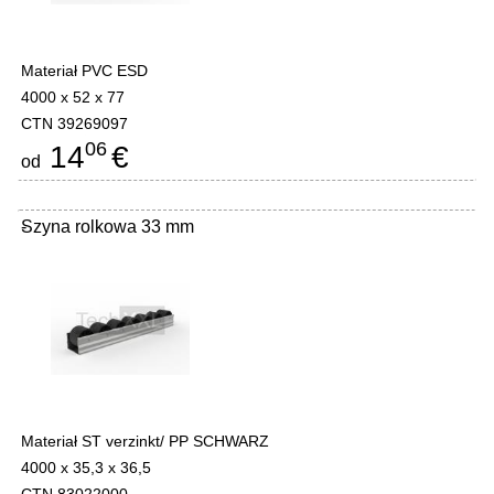
Materiał PVC ESD
4000 x 52 x 77
CTN 39269097
06
14
€
od
Szyna rolkowa 33 mm
-
Materiał ST verzinkt/ PP SCHWARZ
4000 x 35,3 x 36,5