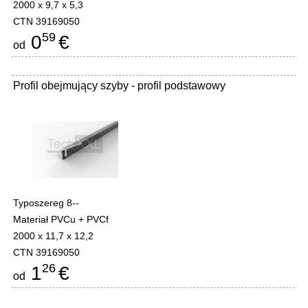
2000 x 9,7 x 5,3
CTN 39169050
59
0
€
od
Profil obejmujący szyby - profil podstawowy
Typoszereg 8--
Materiał PVCu + PVCf
2000 x 11,7 x 12,2
CTN 39169050
26
1
€
od