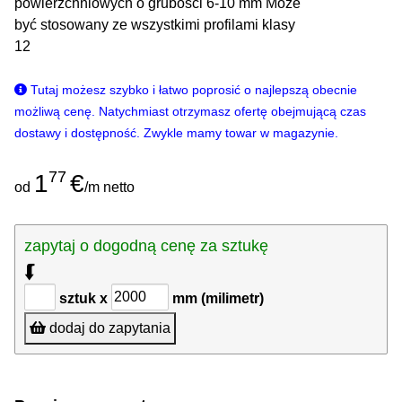
powierzchniowych o grubości 6-10 mm Może
być stosowany ze wszystkimi profilami klasy
12
Tutaj możesz szybko i łatwo poprosić o najlepszą obecnie
możliwą cenę. Natychmiast otrzymasz ofertę obejmującą czas
dostawy i dostępność. Zwykle mamy towar w magazynie.
77
1
€
od
/m netto
zapytaj o dogodną cenę za sztukę
⮮
sztuk x
mm (milimetr)
dodaj do zapytania