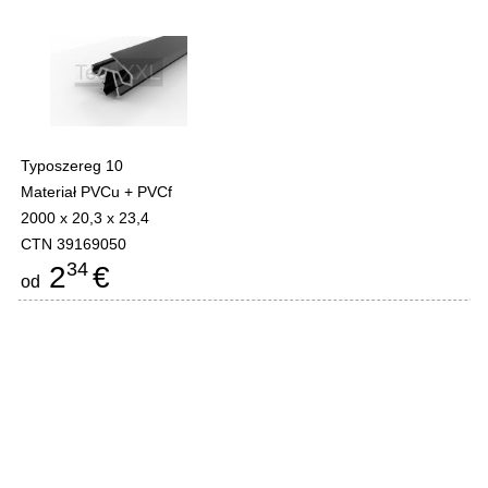
Typoszereg 10
Materiał PVCu + PVCf
2000 x 20,3 x 23,4
CTN 39169050
34
2
€
od