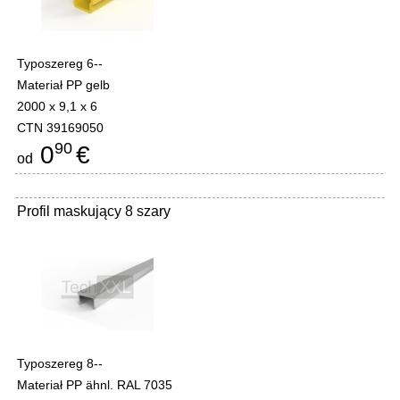
Typoszereg 6--
Materiał PP gelb
2000 x 9,1 x 6
CTN 39169050
90
0
€
od
Profil maskujący 8 szary
Typoszereg 8--
Materiał PP ähnl. RAL 7035