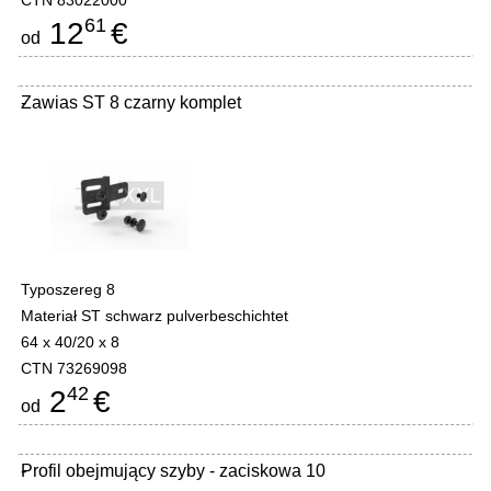
CTN 83022000
61
12
€
od
Zawias ST 8 czarny komplet
-
Typoszereg 8
Materiał ST schwarz pulverbeschichtet
64 x 40/20 x 8
CTN 73269098
42
2
€
od
Profil obejmujący szyby - zaciskowa 10
-