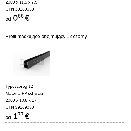
2000 x 11,5 x 7,5
CTN 39169050
66
0
€
od
Profil maskująco-obejmujący 12 czarny
Typoszereg 12--
Materiał PP schwarz
2000 x 13,8 x 17
CTN 39169050
77
1
€
od