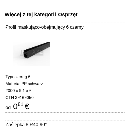
Więcej z tej kategorii
Osprzęt
Profil maskująco-obejmujący 6 czarny
-
Typoszereg 6
Materiał PP schwarz
2000 x 9,1 x 6
CTN 39169050
81
0
€
od
Zaślepka 8 R40-90°
-