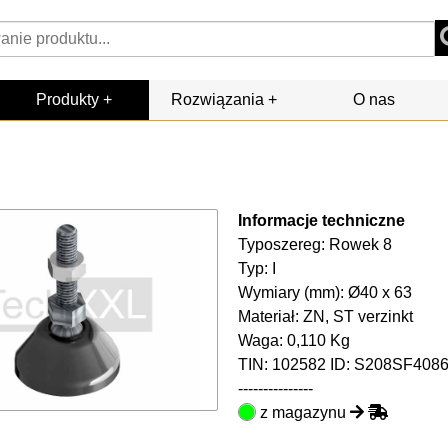
Produkty
Rozwiązania
O nas
Informacje techniczne
Typoszereg: Rowek 8
Typ: I
Wymiary (mm): Ø40 x 63
Materiał: ZN, ST verzinkt
Waga: 0,110 Kg
TIN:
102582
ID: S208SF408
---------------
z magazynu