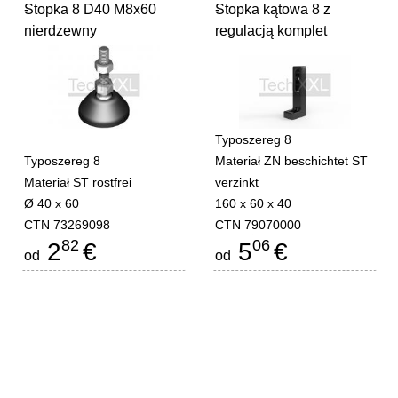
Stopka 8 D40 M8x60
-
Stopka kątowa 8 z
-
nierdzewny
regulacją komplet
Typoszereg 8
Typoszereg 8
Materiał ZN beschichtet ST
Materiał ST rostfrei
verzinkt
Ø 40 x 60
160 x 60 x 40
CTN 73269098
CTN 79070000
82
06
2
€
5
€
od
od