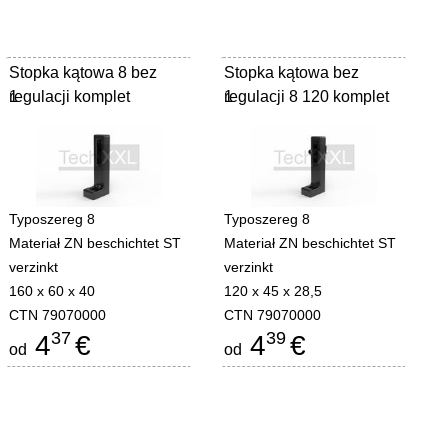
Stopka kątowa 8 bez
Stopka kątowa bez
regulacji komplet
1
regulacji 8 120 komplet
1
Typoszereg 8
Typoszereg 8
Materiał ZN beschichtet ST
Materiał ZN beschichtet ST
verzinkt
verzinkt
160 x 60 x 40
120 x 45 x 28,5
CTN 79070000
CTN 79070000
37
39
4
€
4
€
od
od