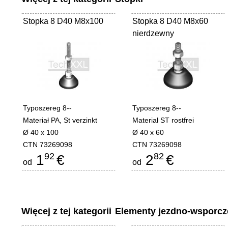
Stopka 8 D40 M8x100
Stopka 8 D40 M8x60
nierdzewny
Typoszereg 8--
Typoszereg 8--
Materiał PA, St verzinkt
Materiał ST rostfrei
Ø 40 x 100
Ø 40 x 60
CTN 73269098
CTN 73269098
92
82
1
€
2
€
od
od
Więcej z tej kategorii
Elementy jezdno-wsporcz