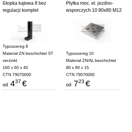
Stopka kątowa 8 bez
-
Płytka moc. el. jezdno-
-
regulacji komplet
wsporczych 10 80x80 M12
Typoszereg 8
Materiał ZN beschichtet ST
Typoszereg 10
verzinkt
Materiał ZN/AL beschichtet
160 x 60 x 40
80 x 80 x 15
CTN 79070000
CTN 79070000
37
23
4
€
7
€
od
od