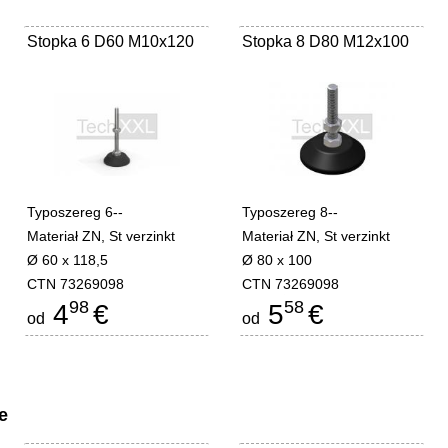
Stopka 6 D60 M10x120
Stopka 8 D80 M12x100
Typoszereg 6--
Typoszereg 8--
Materiał ZN, St verzinkt
Materiał ZN, St verzinkt
Ø 60 x 118,5
Ø 80 x 100
CTN 73269098
CTN 73269098
98
58
4
€
5
€
od
od
e