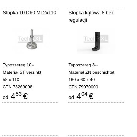
Stopka 10 D60 M12x110
Stopka kątowa 8 bez
regulacji
Typoszereg 10--
Typoszereg 8--
Materiał ST verzinkt
Materiał ZN beschichtet
58 x 110
160 x 60 x 40
CTN 73269098
CTN 79070000
53
04
4
€
4
€
od
od