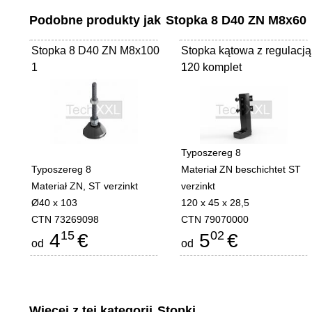
Podobne produkty jak
Stopka 8 D40 ZN M8x60
Stopka 8 D40 ZN M8x100
Stopka kątowa z regulacją
1
120 komplet
1
Typoszereg 8
Typoszereg 8
Materiał ZN beschichtet ST
Materiał ZN, ST verzinkt
verzinkt
Ø40 x 103
120 x 45 x 28,5
CTN 73269098
CTN 79070000
15
02
4
€
5
€
od
od
Więcej z tej kategorii
Stopki