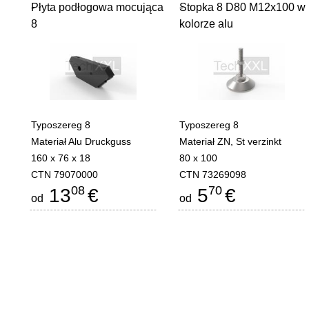
Płyta podłogowa mocująca
-
Stopka 8 D80 M12x100 w
-
8
kolorze alu
Typoszereg 8
Typoszereg 8
Materiał Alu Druckguss
Materiał ZN, St verzinkt
160 x 76 x 18
80 x 100
CTN 79070000
CTN 73269098
08
70
13
€
5
€
od
od