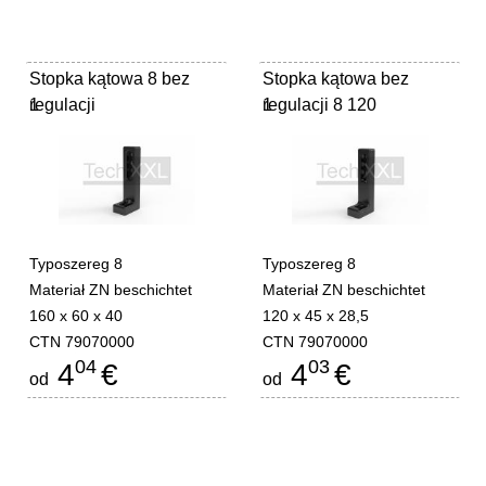
Stopka kątowa 8 bez
Stopka kątowa bez
regulacji
1
regulacji 8 120
1
Typoszereg 8
Typoszereg 8
Materiał ZN beschichtet
Materiał ZN beschichtet
160 x 60 x 40
120 x 45 x 28,5
CTN 79070000
CTN 79070000
04
03
4
€
4
€
od
od