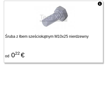
Śruba z łbem sześciokątnym M10x25 nierdzewny
22
0
€
od