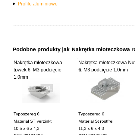
Profile aluminiowe
Podobne produkty jak
Nakrętka młoteczkowa r
Nakrętka młoteczkowa
Nakrętka młoteczkowa Nu
rowek 6, M3 podcięcie
1
6, M3 podcięcie 1,0mm
1
1,0mm
Typoszereg 6
Typoszereg 6
Materiał ST verzinkt
Materiał St rostfrei
10,5 x 6 x 4,3
11,3 x 6 x 4,3