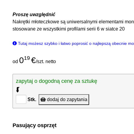
Proszę uwzględnić
Nakrętki młoteczkowe są uniwersalnymi elementami mon
stosowane ze wszystkimi profilami serii 6 w siatce 20
Tutaj możesz szybko i łatwo poprosić o najlepszą obecnie m
19
0
€
od
/szt. netto
zapytaj o dogodną cenę za sztukę
⮮
Stk.
dodaj do zapytania
Pasujący osprzęt