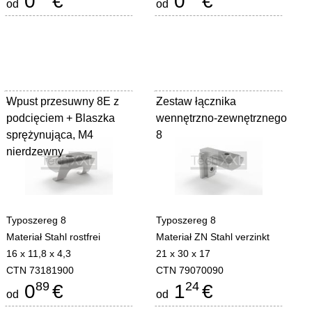
0
€
0
€
od
od
Wpust przesuwny 8E z
-
Zestaw łącznika
-
podcięciem + Blaszka
wennętrzno-zewnętrznego
sprężynująca, M4
8
nierdzewny
Typoszereg 8
Typoszereg 8
Materiał Stahl rostfrei
Materiał ZN Stahl verzinkt
16 x 11,8 x 4,3
21 x 30 x 17
CTN 73181900
CTN 79070090
89
24
0
€
1
€
od
od