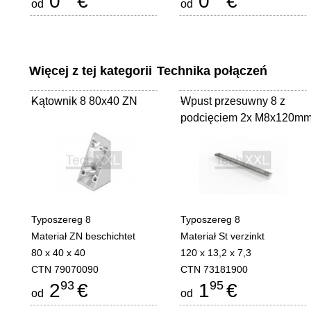
0
€
0
€
od
od
Więcej z tej kategorii
Technika połączeń
Kątownik 8 80x40 ZN
-
Wpust przesuwny 8 z
-
podcięciem 2x M8x120m
Typoszereg 8
Typoszereg 8
Materiał ZN beschichtet
Materiał St verzinkt
80 x 40 x 40
120 x 13,2 x 7,3
CTN 79070090
CTN 73181900
93
95
2
€
1
€
od
od