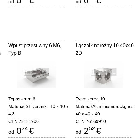
0
€
0
€
od
od
Wpust przesuwny 6 M6,
-
Łącznik narożny 10 40x40
-
m
Typ B
2D
Typoszereg 6
Typoszereg 10
Materiał ST verzinkt, 10 x 10 x
Materiał Aluminiumdruckguss
4,3
40 x 40 x 40
CTN 73181900
CTN 76169910
24
52
0
€
2
€
od
od