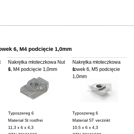
owek 6, M4 podcięcie 1,0mm
t
Nakrętka młoteczkowa Nut
Nakrętka młoteczkowa
6, M4 podcięcie 1,0mm
1
rowek 6, M5 podcięcie
1
1,0mm
Typoszereg 6
Typoszereg 6
Materiał St rostfrei
Materiał ST verzinkt
11,3 x 6 x 4,3
10,5 x 6 x 4,3