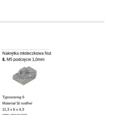
Nakrętka młoteczkowa Nut
6, M5 podcięcie 1,0mm
1
Typoszereg 6
Materiał St rostfrei
11,3 x 6 x 4,3