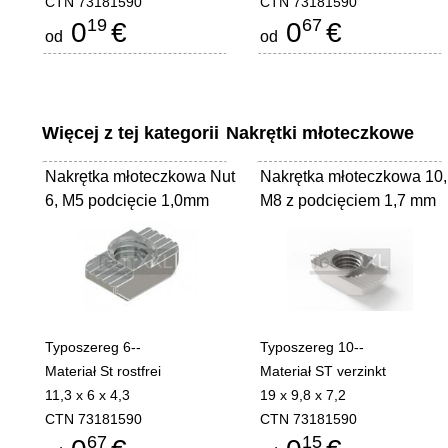
CTN 73181590
CTN 73181590
19
67
0
€
0
€
od
od
Więcej z tej kategorii
Nakrętki młoteczkowe
Nakrętka młoteczkowa Nut
Nakrętka młoteczkowa 10,
6, M5 podcięcie 1,0mm
M8 z podcięciem 1,7 mm
Typoszereg 6--
Typoszereg 10--
Materiał St rostfrei
Materiał ST verzinkt
11,3 x 6 x 4,3
19 x 9,8 x 7,2
CTN 73181590
CTN 73181590
67
15