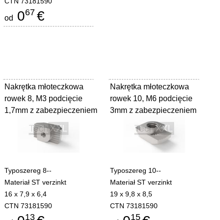
CTN 73181590
67
0
€
od
Nakrętka młoteczkowa
Nakrętka młoteczkowa
rowek 8, M3 podcięcie
rowek 10, M6 podcięcie
1,7mm z zabezpieczeniem
3mm z zabezpieczeniem
Typoszereg 8--
Typoszereg 10--
Materiał ST verzinkt
Materiał ST verzinkt
16 x 7,9 x 6,4
19 x 9,8 x 8,5
CTN 73181590
CTN 73181590
13
15