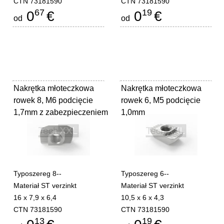
CTN 73181590
CTN 73181590
67
19
0
€
0
€
od
od
Nakrętka młoteczkowa
Nakrętka młoteczkowa
rowek 8, M6 podcięcie
rowek 6, M5 podcięcie
1,7mm z zabezpieczeniem
1,0mm
Typoszereg 8--
Typoszereg 6--
Materiał ST verzinkt
Materiał ST verzinkt
16 x 7,9 x 6,4
10,5 x 6 x 4,3
CTN 73181590
CTN 73181590
13
19